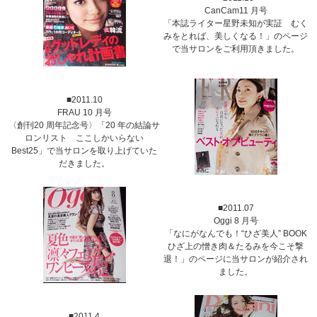
CanCam11 月号
「本誌ライター星野未知が実証 むく
みをとれば、美しくなる！」のページ
で当サロンをご利用頂きました。
■2011.10
FRAU 10 月号
〈創刊20 周年記念号〉「20 年の結論サ
ロンリスト ここしかいらない
Best25」で当サロンを取り上げていた
だきました。
■2011.07
Oggi 8 月号
「なにがなんでも！“ひざ美人” BOOK
ひざ上の憎き肉＆たるみを今こそ撃
退！」のページに当サロンが紹介され
ました。
■2011.4