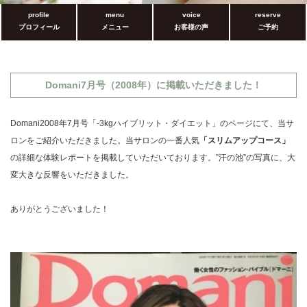
profile
menu
voice
reserve
プロフィール
メニュー
お客様の声
ご予約
Domani7月号（2008年）に掲載いただきました！
Domani2008年7月号「-3kgハイブリット・ダイエット」のページにて、当サ
ロンをご紹介いただきました。当サロンの一番人気
「スリムアップコース」
の詳細な体験レポートを掲載していただいております。”汗の池”の写真に、大
変大きな反響をいただきました。
ありがとうございました！