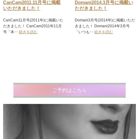
CanCam2011.11月号に掲載
Domani2014.3月号に掲載い
いただきました！
ただきました！
CanCam11月号(2011年)に掲載いた
Domani3月号(2014年)に掲載いただ
だきました！ CanCam2011年11月
きました！ Domani2014年3月号
号「本‥
続きを読む
「いつも‥
続きを読む
ご予約はこちら