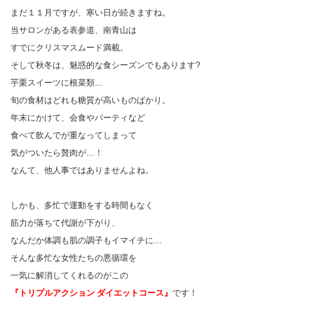
まだ１１月ですが、寒い日が続きますね。
当サロンがある表参道、南青山は
すでにクリスマスムード満載。
そして秋冬は、魅惑的な食シーズンでもあります?
芋栗スイーツに根菜類…
旬の食材はどれも糖質が高いものばかり。
年末にかけて、会食やパーティなど
食べて飲んでが重なってしまって
気がついたら贅肉が…！
なんて、他人事ではありませんよね。
しかも、多忙で運動をする時間もなく
筋力が落ちて代謝が下がり、
なんだか体調も肌の調子もイマイチに…
そんな多忙な女性たちの悪循環を
一気に解消してくれるのがこの
『トリプルアクション ダイエットコース』
です！