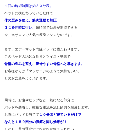
１回の施術時間は約３０分程。
ベッドに横たわっているだけで
体の歪みを整え、筋肉運動と加圧
３つを同時に行い、
短時間で効果が期待できる
今、当サロンで人気の痩身マシンなのです。
まず、エアーマット内臓ベッドに横たわります。
このベッドの絶妙な動きとツイスト効果で
骨盤の歪みを整え、痩せやすい骨格へと導きます。
お客様からは「マッサージのようで気持ちいい」
とのお言葉をよく頂きます。
同時に、お腹やヒップなど、気になる部分に
パッドを装着し、微量な電流を流し筋肉を刺激します。
お腹にパッドを当てて
１０分ほど寝ているだけで
なんと１５０回分の腹筋と同じ効果が！
しかも、普段運動ではなかなか鍛えられない