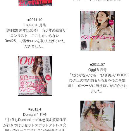
■2011.10
FRAU 10 月号
〈創刊20 周年記念号〉「20 年の結論サ
ロンリスト ここしかいらない
Best25」で当サロンを取り上げていた
だきました。
■2011.07
Oggi 8 月号
「なにがなんでも！“ひざ美人” BOOK
ひざ上の憎き肉＆たるみを今こそ撃
退！」のページに当サロンが紹介され
ました。
■2011.4
Domani 4 月号
「 仲良しDomani モデル悠美& 渡辺佳子
が行きつけリセットスポットアドレス交
換!」のページに当サロンが紹介されま