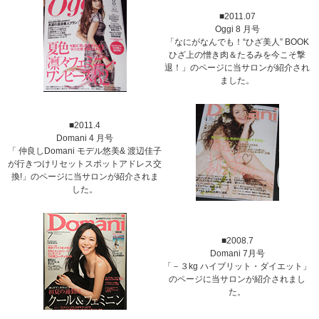
■2011.07
Oggi 8 月号
「なにがなんでも！“ひざ美人” BOOK
ひざ上の憎き肉＆たるみを今こそ撃
退！」のページに当サロンが紹介され
ました。
■2011.4
Domani 4 月号
「 仲良しDomani モデル悠美& 渡辺佳子
が行きつけリセットスポットアドレス交
換!」のページに当サロンが紹介されま
した。
■2008.7
Domani 7月号
「－３kg ハイブリット・ダイエット」
のページに当サロンが紹介されまし
た。